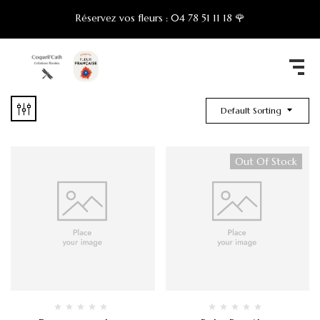
Réservez vos fleurs :
04 78 51 11 18 🌹
Default Sorting
Out Of Stock