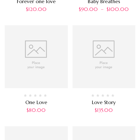
Forever one love
Baby Breathes
$
120.00
$
90.00
–
$
100.00
One Love
Love Story
$
80.00
$
135.00