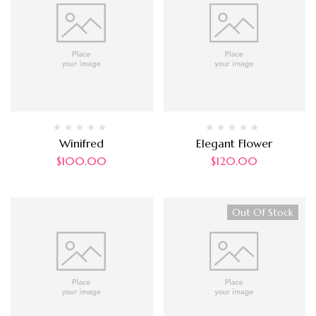
Winifred
Elegant Flower
$
100.00
$
120.00
Out Of Stock