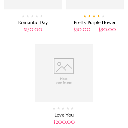
Note
4.00
Romantic Day
Pretty Purple Flower
sur 5
$
150.00
$
50.00
–
$
90.00
Love You
$
200.00