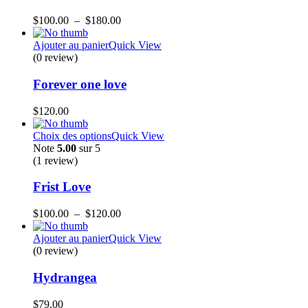
Plage
$
100.00
–
$
180.00
de
prix :
Ajouter au panier
Quick View
$100.00
(0 review)
à
$180.00
Forever one love
$
120.00
Choix des options
Quick View
Note
5.00
sur 5
(1
review
)
Frist Love
Plage
$
100.00
–
$
120.00
de
prix :
Ajouter au panier
Quick View
$100.00
(0 review)
à
$120.00
Hydrangea
$
79.00