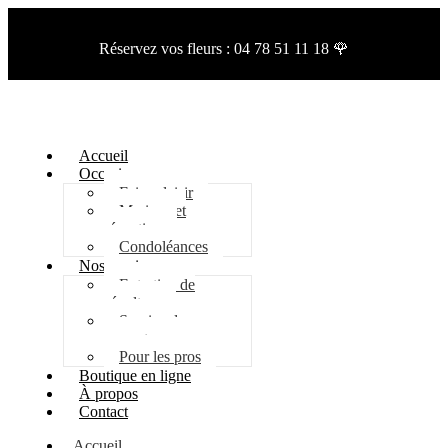
Réservez vos fleurs :
04 78 51 11 18 🌹
Accueil
Occasion
Faire plaisir
Mariage et
réception
Condoléances
Nos services
Entretien de
sépulture
Service de
rempotage
Pour les pros
Boutique en ligne
À propos
Contact
Accueil