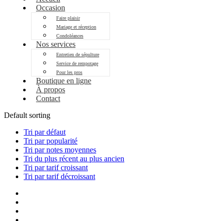
Occasion
Faire plaisir
Mariage et réception
Condoléances
Nos services
Entretien de sépulture
Service de rempotage
Pour les pros
Boutique en ligne
À propos
Contact
Default sorting
Tri par défaut
Tri par popularité
Tri par notes moyennes
Tri du plus récent au plus ancien
Tri par tarif croissant
Tri par tarif décroissant