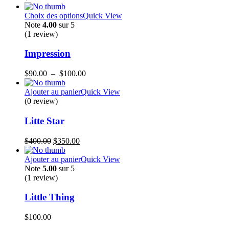
Choix des options
Quick View
Note
4.00
sur 5
(1
review
)
Impression
Plage
$
90.00
–
$
100.00
de
prix :
Ajouter au panier
Quick View
$90.00
(0 review)
à
$100.00
Litte Star
Le
Le
$
400.00
$
350.00
prix
prix
initial
actuel
Ajouter au panier
Quick View
était :
est :
Note
5.00
sur 5
$400.00.
$350.00.
(1
review
)
Little Thing
$
100.00