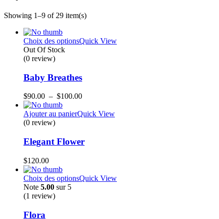
Showing 1–9 of 29 item(s)
Choix des options
Quick View
Out Of Stock
(0 review)
Baby Breathes
Plage
$
90.00
–
$
100.00
de
prix :
Ajouter au panier
Quick View
$90.00
(0 review)
à
$100.00
Elegant Flower
$
120.00
Choix des options
Quick View
Note
5.00
sur 5
(1
review
)
Flora