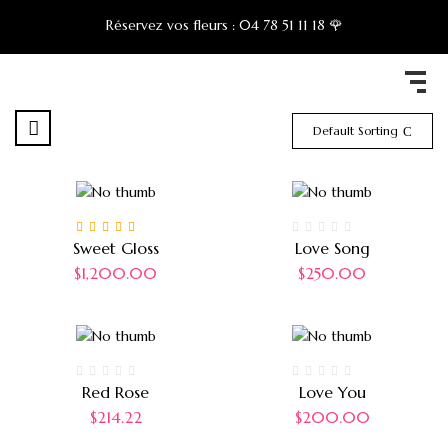
Réservez vos fleurs :
04 78 51 11 18 🌹
Default Sorting
Note
5.00
sur 5
Sweet Gloss
Love Song
$
1,200.00
$
250.00
Red Rose
Love You
$
214.22
$
200.00