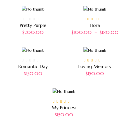
Note
5.00
sur 5
Pretty Purple
Flora
$
200.00
$
100.00
–
$
180.00
Note
4.00
Romantic Day
Loving Memory
sur 5
$
150.00
$
150.00
Note
5.00
sur 5
My Princess
$
150.00