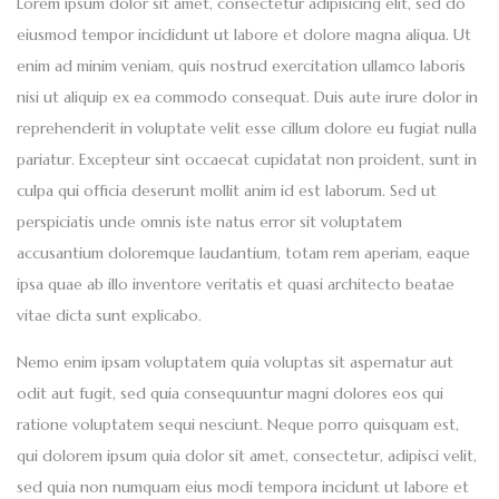
Lorem ipsum dolor sit amet, consectetur adipisicing elit, sed do
eiusmod tempor incididunt ut labore et dolore magna aliqua. Ut
enim ad minim veniam, quis nostrud exercitation ullamco laboris
nisi ut aliquip ex ea commodo consequat. Duis aute irure dolor in
reprehenderit in voluptate velit esse cillum dolore eu fugiat nulla
pariatur. Excepteur sint occaecat cupidatat non proident, sunt in
culpa qui officia deserunt mollit anim id est laborum. Sed ut
perspiciatis unde omnis iste natus error sit voluptatem
accusantium doloremque laudantium, totam rem aperiam, eaque
ipsa quae ab illo inventore veritatis et quasi architecto beatae
vitae dicta sunt explicabo.
Nemo enim ipsam voluptatem quia voluptas sit aspernatur aut
odit aut fugit, sed quia consequuntur magni dolores eos qui
ratione voluptatem sequi nesciunt. Neque porro quisquam est,
qui dolorem ipsum quia dolor sit amet, consectetur, adipisci velit,
sed quia non numquam eius modi tempora incidunt ut labore et