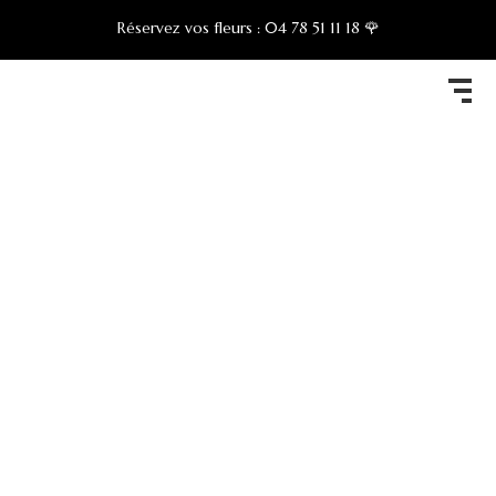
Réservez vos fleurs :
04 78 51 11 18 🌹
Nos services
COQUELI’CATH