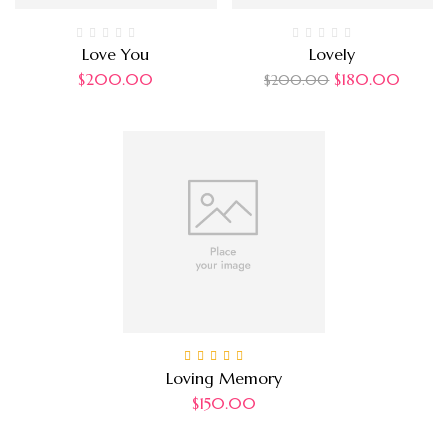
Love You
Lovely
$
200.00
$
180.00
$
200.00
Note
4.00
Loving Memory
sur 5
$
150.00