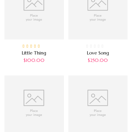
Note
5.00
sur 5
Little Thing
Love Song
$
100.00
$
250.00