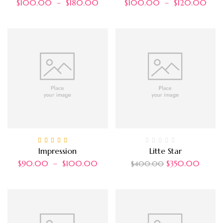
$
100.00
–
$
180.00
$
100.00
–
$
120.00
Note
4.00
Impression
Litte Star
sur 5
$
90.00
–
$
100.00
$
350.00
$
400.00