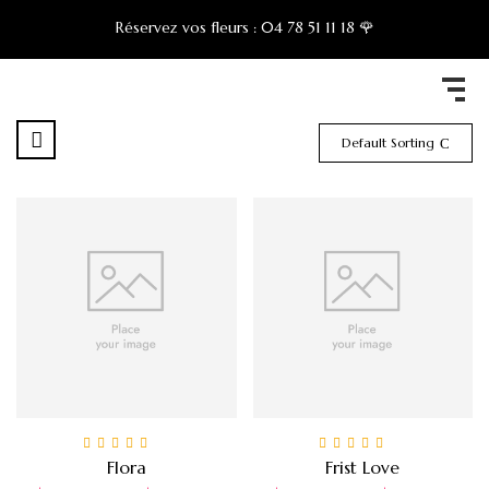
Réservez vos fleurs :
04 78 51 11 18 🌹
Default Sorting
Note
5.00
sur 5
Note
5.00
sur 5
Flora
Frist Love