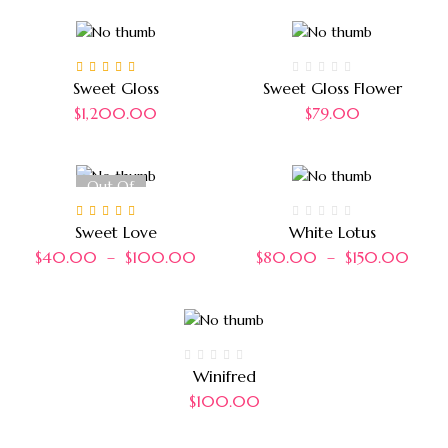
Note
5.00
sur 5
Sweet Gloss
Sweet Gloss Flower
$
1,200.00
$
79.00
Out Of
Stock
Note
5.00
sur 5
Sweet Love
White Lotus
$
40.00
–
$
100.00
$
80.00
–
$
150.00
Winifred
$
100.00