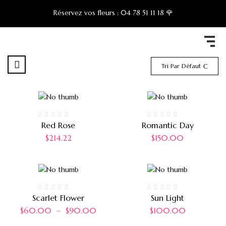
Réservez vos fleurs :
04 78 51 11 18 🌹
Tri Par Défaut
Red Rose
Romantic Day
$
214.22
$
150.00
Scarlet Flower
Sun Light
$
60.00
–
$
90.00
$
100.00