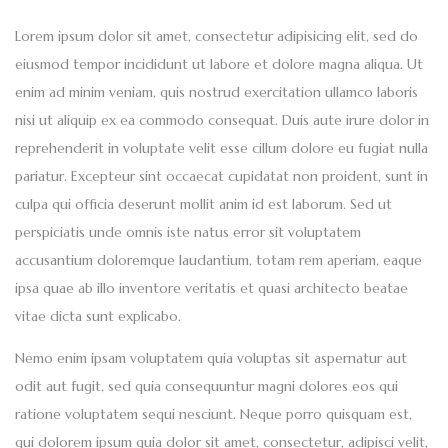
Lorem ipsum dolor sit amet, consectetur adipisicing elit, sed do
eiusmod tempor incididunt ut labore et dolore magna aliqua. Ut
enim ad minim veniam, quis nostrud exercitation ullamco laboris
nisi ut aliquip ex ea commodo consequat. Duis aute irure dolor in
reprehenderit in voluptate velit esse cillum dolore eu fugiat nulla
pariatur. Excepteur sint occaecat cupidatat non proident, sunt in
culpa qui officia deserunt mollit anim id est laborum. Sed ut
perspiciatis unde omnis iste natus error sit voluptatem
accusantium doloremque laudantium, totam rem aperiam, eaque
ipsa quae ab illo inventore veritatis et quasi architecto beatae
vitae dicta sunt explicabo.
Nemo enim ipsam voluptatem quia voluptas sit aspernatur aut
odit aut fugit, sed quia consequuntur magni dolores eos qui
ratione voluptatem sequi nesciunt. Neque porro quisquam est,
qui dolorem ipsum quia dolor sit amet, consectetur, adipisci velit,