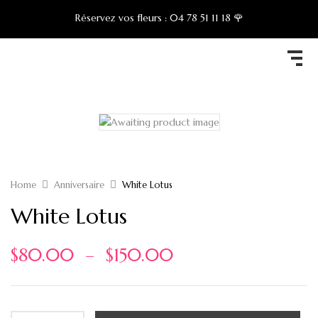
Réservez vos fleurs :
04 78 51 11 18 🌹
Home
Anniversaire
White Lotus
White Lotus
$
80.00
–
$
150.00