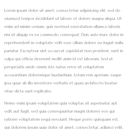
Lorem ipsum dolor sit amet, consectetur adipisicing elit, sed do
eiusmod tempor incididunt ut labore et dolore magna aliqua. Ut
enim ad minim veniam, quis nostrud exercitation ullamco laboris
nisi ut aliquip ex ea commodo consequat. Duis aute irure dolor in
reprehenderit in voluptate velit esse cillum dolore eu fugiat nulla
pariatur. Excepteur sint occaecat cupidatat non proident, sunt in
culpa qui officia deserunt mollit anim id est laborum. Sed ut
perspiciatis unde omnis iste natus error sit voluptatem
accusantium doloremque laudantium, totam rem aperiam, eaque
ipsa quae ab illo inventore veritatis et quasi architecto beatae
vitae dicta sunt explicabo.
Nemo enim ipsam voluptatem quia voluptas sit aspernatur aut
odit aut fugit, sed quia consequuntur magni dolores eos qui
ratione voluptatem sequi nesciunt. Neque porro quisquam est,
qui dolorem ipsum quia dolor sit amet, consectetur, adipisci velit,