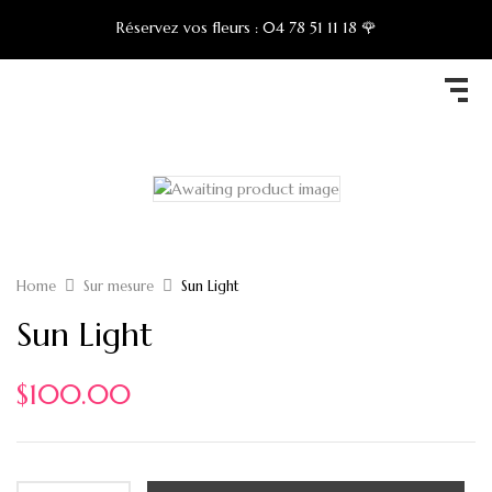
Réservez vos fleurs :
04 78 51 11 18 🌹
Home
Sur mesure
Sun Light
Sun Light
$
100.00