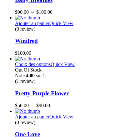
$
90.00
–
$
100.00
Ajouter au panier
Quick View
(0 review)
Winifred
$
100.00
Choix des options
Quick View
Out Of Stock
Note
4.00
sur 5
(1
review
)
Pretty Purple Flower
$
50.00
–
$
90.00
Ajouter au panier
Quick View
(0 review)
One Love