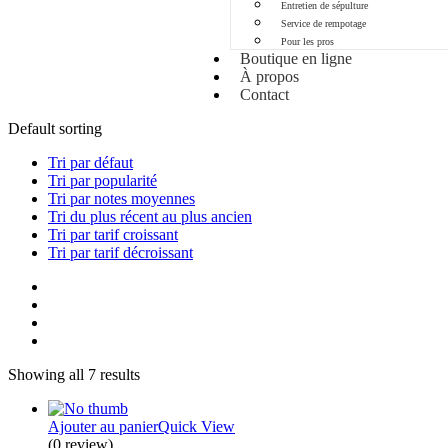
Entretien de sépulture
Service de rempotage
Pour les pros
Boutique en ligne
À propos
Contact
Default sorting
Tri par défaut
Tri par popularité
Tri par notes moyennes
Tri du plus récent au plus ancien
Tri par tarif croissant
Tri par tarif décroissant
Showing all 7 results
Ajouter au panier
Quick View
(0 review)