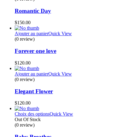
Romantic Day
$
150.00
Ajouter au panier
Quick View
(0 review)
Forever one love
$
120.00
Ajouter au panier
Quick View
(0 review)
Elegant Flower
$
120.00
Choix des options
Quick View
Out Of Stock
(0 review)
Baby Breathes