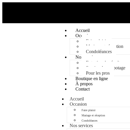
Accueil
Occasion
Faire plaisir
Mariage et réception
Condoléances
Nos services
Entretien de sépulture
Service de rempotage
Pour les pros
Boutique en ligne
À propos
Contact
Accueil
Occasion
Faire plaisir
Mariage et réception
Condoléances
Nos services