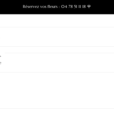
Réservez vos fleurs :
04 78 51 11 18 🌹
n
e
e