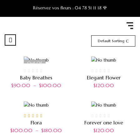
Réservez vos fleurs :
04 78 51 11 18 🌹
Default Sorting
Out Of
Stock
Baby Breathes
Elegant Flower
$
90.00
–
$
100.00
$
120.00
Note
5.00
sur 5
Flora
Forever one love
$
100.00
–
$
180.00
$
120.00