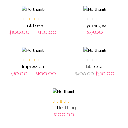
Note
5.00
sur 5
Frist Love
Hydrangea
$
100.00
–
$
120.00
$
79.00
Note
4.00
Impression
Litte Star
sur 5
$
90.00
–
$
100.00
$
350.00
$
400.00
Note
5.00
sur 5
Little Thing
$
100.00