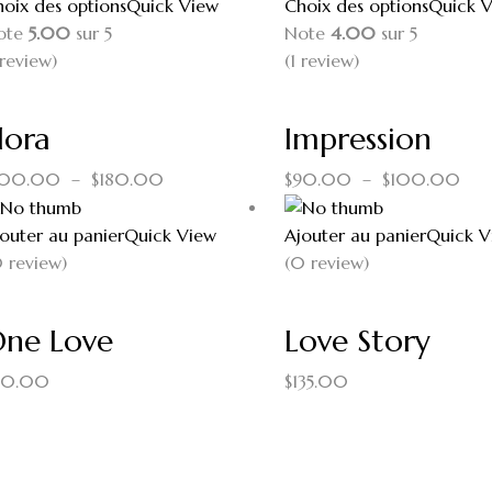
oix des options
Quick View
Choix des options
Quick 
ote
5.00
sur 5
Note
4.00
sur 5
review
)
(1
review
)
lora
Impression
100.00
–
$
180.00
$
90.00
–
$
100.00
outer au panier
Quick View
Ajouter au panier
Quick V
 review)
(0 review)
ne Love
Love Story
80.00
$
135.00