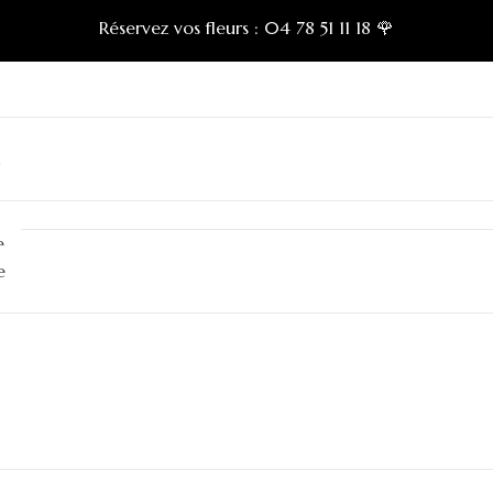
Réservez vos fleurs :
04 78 51 11 18 🌹
n
e
e