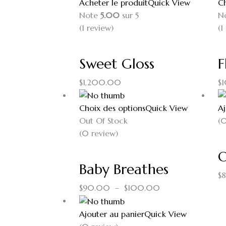
Acheter le produit
Quick View
Ch
Note
5.00
sur 5
N
(1
review
)
(1
Sweet Gloss
F
$
1,200.00
$
Choix des options
Quick View
Aj
Out Of Stock
(0
(0 review)
O
Baby Breathes
$
$
90.00
–
$
100.00
Ajouter au panier
Quick View