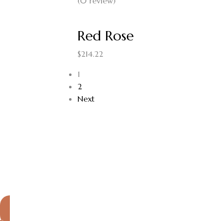
(0 review)
Red Rose
$
214.22
1
2
Next