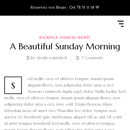
Réservez vos fleurs :
04 78 51 11 18 🌹
BACKPACK
FASHION
SHORTS
,
,
A Beautiful Sunday Morning
By:
dev@cookielab.fr
7
Comments
ed mollis, eros et ultrices tempus, mauris ipsum
s
aliquam libero, non adipiscing dolor urna a orci.
Aenean commodo ligula eget dolor. Nulla facilisi. Sed
mollis, eros et ultrices tempus, mauris ipsum aliquam libero, non
adipiscing dolor urna a orci. non, velit. Etiam rhoncus. Nunc
interdum lacus sit amet orci. Phasellus leo dolor, tempus non,
auctor et, hendrerit quis, nisiVivamus aliquet elit ac nisl. Ut a nisl
id ante tempus hendrerit.Sed mollis, eros et ultrices tempus,
mauris ipsum aliquam libero, non adipiscing dolor urna a orci.