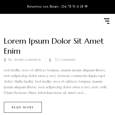
Réservez vos fleurs :
04 78 51 11 18 🌹
Lorem Ipsum Dolor Sit Amet
Enim
By:
dev@cookielab.fr
32
Comments
sed mollis, eros et ultrices tempus, mauris ipsum aliquam libero,
non adipiscing dolor urna a orci. Aenean commodo ligula eget
dolor. Nulla facilisi. Sed mollis, eros et ultrices tempus, mauris
ipsum aliquam libero, non adipiscing dolor urna a orci. non, velit.
Etiam rhoncus. Nunc interdum lacus sit amet orci....
READ MORE