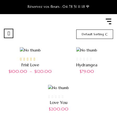
Réservez vos fleurs :
04 78 51 11 18 🌹
Default Sorting
Note
5.00
sur 5
Frist Love
Hydrangea
$
100.00
–
$
120.00
$
79.00
Love You
$
200.00