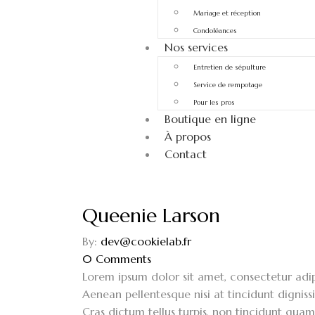
Mariage et réception
Condoléances
Nos services
Entretien de sépulture
Service de rempotage
Pour les pros
Boutique en ligne
À propos
Contact
Queenie Larson
By:
dev@cookielab.fr
0
Comments
Lorem ipsum dolor sit amet, consectetur adipi
Aenean pellentesque nisi at tincidunt dignissi
Cras dictum tellus turpis, non tincidunt qua