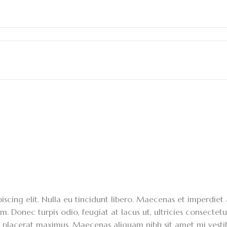
scing elit. Nulla eu tincidunt libero. Maecenas et imperdiet 
m. Donec turpis odio, feugiat at lacus ut, ultricies consectetu
m placerat maximus. Maecenas aliquam nibh sit amet mi vesti