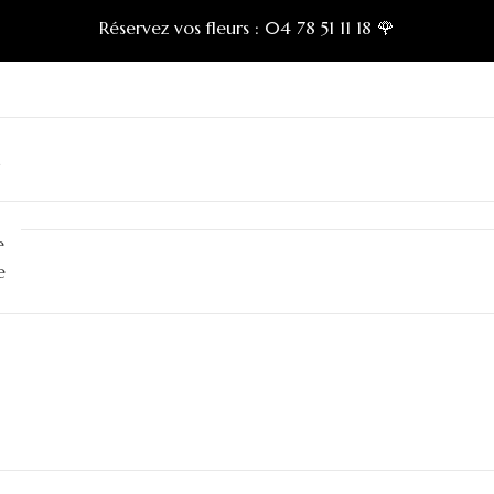
Réservez vos fleurs :
04 78 51 11 18 🌹
n
e
e