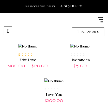
Réservez vos fleurs :
04 78 51 11 18 🌹
Tri Par Défaut
Note
5.00
sur 5
Frist Love
Hydrangea
$
100.00
–
$
120.00
$
79.00
Love You
$
200.00