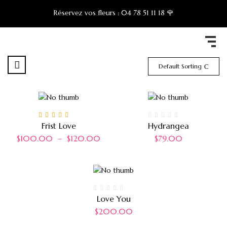
Réservez vos fleurs :
04 78 51 11 18 🌹
Default Sorting
Note
5.00
sur 5
Frist Love
Hydrangea
$
100.00
–
$
120.00
$
79.00
Love You
$
200.00