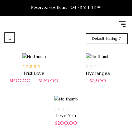
Réservez vos fleurs :
04 78 51 11 18 🌹
Default Sorting
Note
5.00
sur 5
Frist Love
Hydrangea
$
100.00
–
$
120.00
$
79.00
Love You
$
200.00