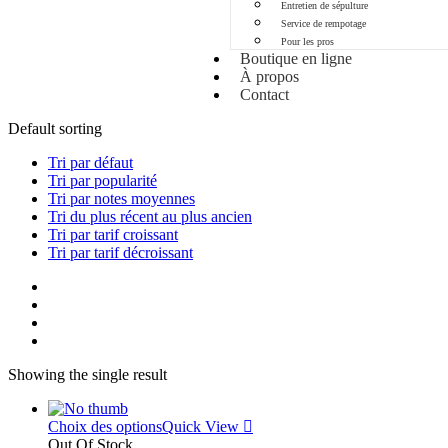
Entretien de sépulture
Service de rempotage
Pour les pros
Boutique en ligne
À propos
Contact
Default sorting
Tri par défaut
Tri par popularité
Tri par notes moyennes
Tri du plus récent au plus ancien
Tri par tarif croissant
Tri par tarif décroissant
Showing the single result
Choix des options
Quick View
Out Of Stock