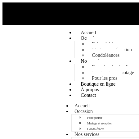
Accueil
Occasion
Faire plaisir
Mariage et réception
Condoléances
Nos services
Entretien de sépulture
Service de rempotage
Pour les pros
Boutique en ligne
À propos
Contact
Accueil
Occasion
Faire plaisir
Mariage et réception
Condoléances
Nos services