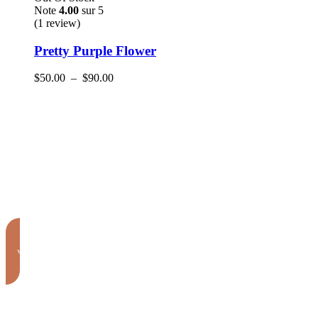
Note
4.00
sur 5
(1
review
)
Pretty Purple Flower
$
50.00
–
$
90.00
Appeler